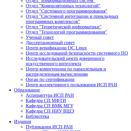
Отдел "Информационных систем"
Отдел "Компиляторных технологий"
Отдел "Системного программирования"
Отдел "Системной интеграции и прикладных
программных комплексов"
Отдел "Теоретической информатики"
Отдел "Технологий программирования"
Ученый совет
Диссертационный совет
Центр верификации ОС Linux
Центр исследований безопасности системного ПО
Исследовательский центр доверенного
искусственного интеллекта
Центр компетенции по параллельным и
распределенным вычислениям
Орган по сертификации
Центр коллективного пользования ИСП РАН
Образование
Аспирантура ИСП РАН
Кафедра СП МФТИ
Кафедра СП ВМК МГУ
Кафедра СП НИУ ВШЭ
Библиотека
Издания
Публикации ИСП РАН