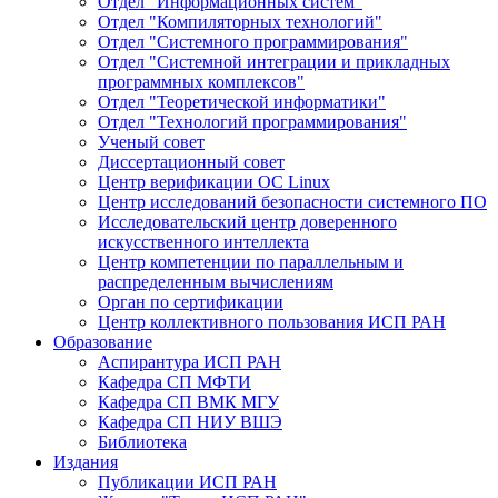
Отдел "Информационных систем"
Отдел "Компиляторных технологий"
Отдел "Системного программирования"
Отдел "Системной интеграции и прикладных
программных комплексов"
Отдел "Теоретической информатики"
Отдел "Технологий программирования"
Ученый совет
Диссертационный совет
Центр верификации ОС Linux
Центр исследований безопасности системного ПО
Исследовательский центр доверенного
искусственного интеллекта
Центр компетенции по параллельным и
распределенным вычислениям
Орган по сертификации
Центр коллективного пользования ИСП РАН
Образование
Аспирантура ИСП РАН
Кафедра СП МФТИ
Кафедра СП ВМК МГУ
Кафедра СП НИУ ВШЭ
Библиотека
Издания
Публикации ИСП РАН