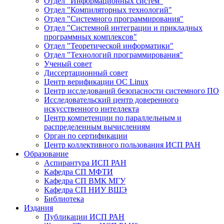
Отдел "Информационных систем"
Отдел "Компиляторных технологий"
Отдел "Системного программирования"
Отдел "Системной интеграции и прикладных
программных комплексов"
Отдел "Теоретической информатики"
Отдел "Технологий программирования"
Ученый совет
Диссертационный совет
Центр верификации ОС Linux
Центр исследований безопасности системного ПО
Исследовательский центр доверенного
искусственного интеллекта
Центр компетенции по параллельным и
распределенным вычислениям
Орган по сертификации
Центр коллективного пользования ИСП РАН
Образование
Аспирантура ИСП РАН
Кафедра СП МФТИ
Кафедра СП ВМК МГУ
Кафедра СП НИУ ВШЭ
Библиотека
Издания
Публикации ИСП РАН