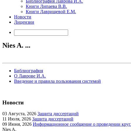
Библиография Лаврова И.А.
Книги Липаева В.В.
Книги Лаврищевой Е.М.
Новости
Лицензии
Nies A. ...
Библиография
О Лаврове И.А.
Введение и правила пользования системой
Новости
03
Августа, 2026
Защита диссертаций
11
Июля, 2026
Защита диссертаций
09
Июня, 2026
Информационное сообщение о проведении кругл
Nies A.