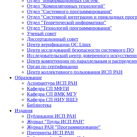
Отдел "Информационных систем"
Отдел "Компиляторных технологий"
Отдел "Системного программирования"
Отдел "Системной интеграции и прикладных прог
Отдел "Теоретической информатики"
Отдел "Технологий программирования"
Ученый совет
Диссертационный совет
Центр верификации ОС Linux
Центр исследований безопасности системного ПО
Исследовательский центр доверенного искусственн
Центр компетенции по параллельным и распредел
Орган по сертификации
Центр коллективного пользования ИСП РАН
Образование
Аспирантура ИСП РАН
Кафедра СП МФТИ
Кафедра СП ВМК МГУ
Кафедра СП НИУ ВШЭ
Библиотека
Издания
Публикации ИСП РАН
Журнал "Труды ИСП РАН"
Журнал РАН "Программирование"
Препринты ИСП РАН