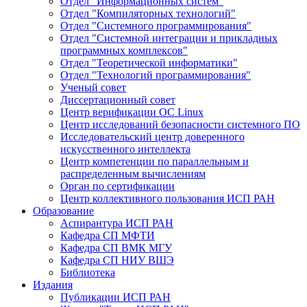
Отдел "Информационных систем"
Отдел "Компиляторных технологий"
Отдел "Системного программирования"
Отдел "Системной интеграции и прикладных
программных комплексов"
Отдел "Теоретической информатики"
Отдел "Технологий программирования"
Ученый совет
Диссертационный совет
Центр верификации ОС Linux
Центр исследований безопасности системного ПО
Исследовательский центр доверенного
искусственного интеллекта
Центр компетенции по параллельным и
распределенным вычислениям
Орган по сертификации
Центр коллективного пользования ИСП РАН
Образование
Аспирантура ИСП РАН
Кафедра СП МФТИ
Кафедра СП ВМК МГУ
Кафедра СП НИУ ВШЭ
Библиотека
Издания
Публикации ИСП РАН