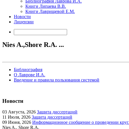
Библиография Лаврова И.А.
Книги Липаева В.В.
Книги Лаврищевой Е.М.
Новости
Лицензии
Nies A.,Shore R.A. ...
Библиография
О Лаврове И.А.
Введение и правила пользования системой
Новости
03
Августа, 2026
Защита диссертаций
11
Июля, 2026
Защита диссертаций
09
Июня, 2026
Информационное сообщение о проведении кругл
Nies A., Shore R.A.