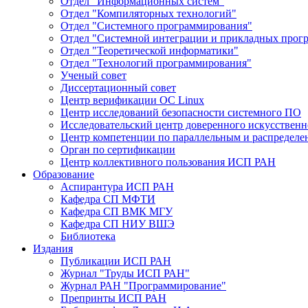
Отдел "Информационных систем"
Отдел "Компиляторных технологий"
Отдел "Системного программирования"
Отдел "Системной интеграции и прикладных прог
Отдел "Теоретической информатики"
Отдел "Технологий программирования"
Ученый совет
Диссертационный совет
Центр верификации ОС Linux
Центр исследований безопасности системного ПО
Исследовательский центр доверенного искусственн
Центр компетенции по параллельным и распредел
Орган по сертификации
Центр коллективного пользования ИСП РАН
Образование
Аспирантура ИСП РАН
Кафедра СП МФТИ
Кафедра СП ВМК МГУ
Кафедра СП НИУ ВШЭ
Библиотека
Издания
Публикации ИСП РАН
Журнал "Труды ИСП РАН"
Журнал РАН "Программирование"
Препринты ИСП РАН