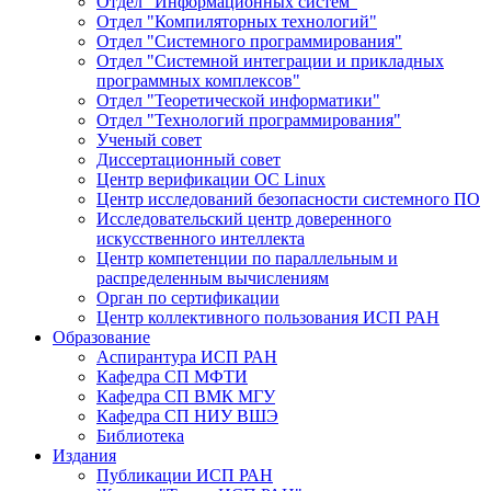
Отдел "Информационных систем"
Отдел "Компиляторных технологий"
Отдел "Системного программирования"
Отдел "Системной интеграции и прикладных
программных комплексов"
Отдел "Теоретической информатики"
Отдел "Технологий программирования"
Ученый совет
Диссертационный совет
Центр верификации ОС Linux
Центр исследований безопасности системного ПО
Исследовательский центр доверенного
искусственного интеллекта
Центр компетенции по параллельным и
распределенным вычислениям
Орган по сертификации
Центр коллективного пользования ИСП РАН
Образование
Аспирантура ИСП РАН
Кафедра СП МФТИ
Кафедра СП ВМК МГУ
Кафедра СП НИУ ВШЭ
Библиотека
Издания
Публикации ИСП РАН