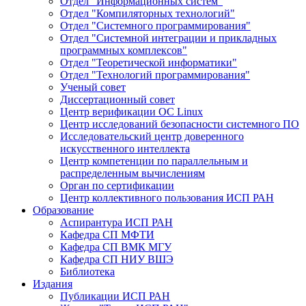
Отдел "Информационных систем"
Отдел "Компиляторных технологий"
Отдел "Системного программирования"
Отдел "Системной интеграции и прикладных
программных комплексов"
Отдел "Теоретической информатики"
Отдел "Технологий программирования"
Ученый совет
Диссертационный совет
Центр верификации ОС Linux
Центр исследований безопасности системного ПО
Исследовательский центр доверенного
искусственного интеллекта
Центр компетенции по параллельным и
распределенным вычислениям
Орган по сертификации
Центр коллективного пользования ИСП РАН
Образование
Аспирантура ИСП РАН
Кафедра СП МФТИ
Кафедра СП ВМК МГУ
Кафедра СП НИУ ВШЭ
Библиотека
Издания
Публикации ИСП РАН