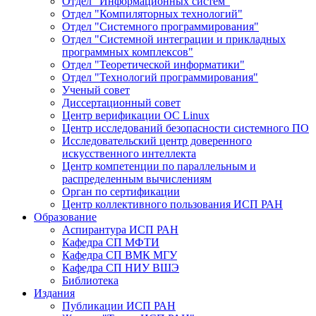
Отдел "Информационных систем"
Отдел "Компиляторных технологий"
Отдел "Системного программирования"
Отдел "Системной интеграции и прикладных
программных комплексов"
Отдел "Теоретической информатики"
Отдел "Технологий программирования"
Ученый совет
Диссертационный совет
Центр верификации ОС Linux
Центр исследований безопасности системного ПО
Исследовательский центр доверенного
искусственного интеллекта
Центр компетенции по параллельным и
распределенным вычислениям
Орган по сертификации
Центр коллективного пользования ИСП РАН
Образование
Аспирантура ИСП РАН
Кафедра СП МФТИ
Кафедра СП ВМК МГУ
Кафедра СП НИУ ВШЭ
Библиотека
Издания
Публикации ИСП РАН