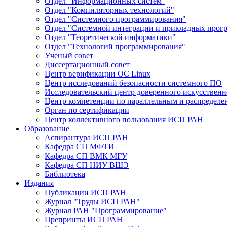
Отдел "Информационных систем"
Отдел "Компиляторных технологий"
Отдел "Системного программирования"
Отдел "Системной интеграции и прикладных прог
Отдел "Теоретической информатики"
Отдел "Технологий программирования"
Ученый совет
Диссертационный совет
Центр верификации ОС Linux
Центр исследований безопасности системного ПО
Исследовательский центр доверенного искусственн
Центр компетенции по параллельным и распредел
Орган по сертификации
Центр коллективного пользования ИСП РАН
Образование
Аспирантура ИСП РАН
Кафедра СП МФТИ
Кафедра СП ВМК МГУ
Кафедра СП НИУ ВШЭ
Библиотека
Издания
Публикации ИСП РАН
Журнал "Труды ИСП РАН"
Журнал РАН "Программирование"
Препринты ИСП РАН