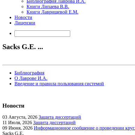
Библиография Лаврова И.А.
Книги Липаева В.В.
Книги Лаврищевой Е.М.
Новости
Лицензии
Sacks G.E. ...
Библиография
О Лаврове И.А.
Введение и правила пользования системой
Новости
03
Августа, 2026
Защита диссертаций
11
Июля, 2026
Защита диссертаций
09
Июня, 2026
Информационное сообщение о проведении кругл
Sacks G.E.