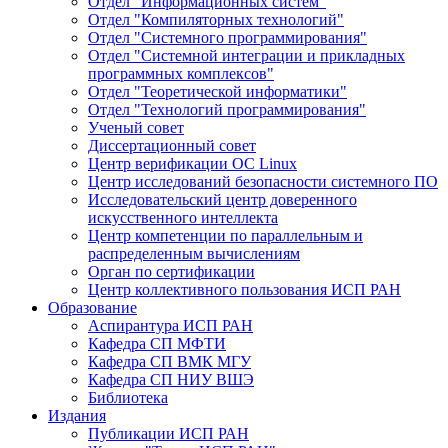
Отдел "Информационных систем"
Отдел "Компиляторных технологий"
Отдел "Системного программирования"
Отдел "Системной интеграции и прикладных
программных комплексов"
Отдел "Теоретической информатики"
Отдел "Технологий программирования"
Ученый совет
Диссертационный совет
Центр верификации ОС Linux
Центр исследований безопасности системного ПО
Исследовательский центр доверенного
искусственного интеллекта
Центр компетенции по параллельным и
распределенным вычислениям
Орган по сертификации
Центр коллективного пользования ИСП РАН
Образование
Аспирантура ИСП РАН
Кафедра СП МФТИ
Кафедра СП ВМК МГУ
Кафедра СП НИУ ВШЭ
Библиотека
Издания
Публикации ИСП РАН