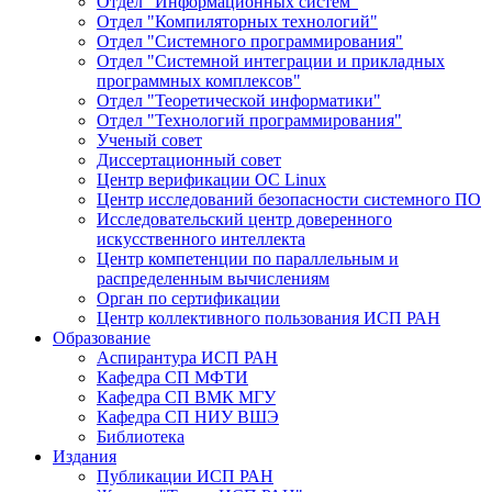
Отдел "Информационных систем"
Отдел "Компиляторных технологий"
Отдел "Системного программирования"
Отдел "Системной интеграции и прикладных
программных комплексов"
Отдел "Теоретической информатики"
Отдел "Технологий программирования"
Ученый совет
Диссертационный совет
Центр верификации ОС Linux
Центр исследований безопасности системного ПО
Исследовательский центр доверенного
искусственного интеллекта
Центр компетенции по параллельным и
распределенным вычислениям
Орган по сертификации
Центр коллективного пользования ИСП РАН
Образование
Аспирантура ИСП РАН
Кафедра СП МФТИ
Кафедра СП ВМК МГУ
Кафедра СП НИУ ВШЭ
Библиотека
Издания
Публикации ИСП РАН