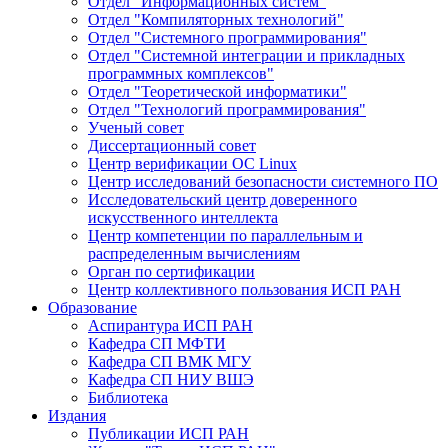
Отдел "Информационных систем"
Отдел "Компиляторных технологий"
Отдел "Системного программирования"
Отдел "Системной интеграции и прикладных
программных комплексов"
Отдел "Теоретической информатики"
Отдел "Технологий программирования"
Ученый совет
Диссертационный совет
Центр верификации ОС Linux
Центр исследований безопасности системного ПО
Исследовательский центр доверенного
искусственного интеллекта
Центр компетенции по параллельным и
распределенным вычислениям
Орган по сертификации
Центр коллективного пользования ИСП РАН
Образование
Аспирантура ИСП РАН
Кафедра СП МФТИ
Кафедра СП ВМК МГУ
Кафедра СП НИУ ВШЭ
Библиотека
Издания
Публикации ИСП РАН