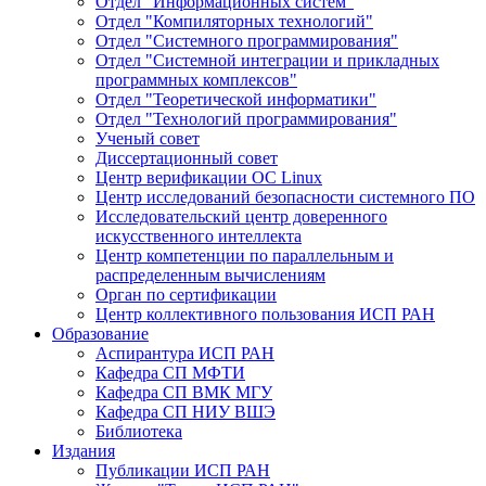
Отдел "Информационных систем"
Отдел "Компиляторных технологий"
Отдел "Системного программирования"
Отдел "Системной интеграции и прикладных
программных комплексов"
Отдел "Теоретической информатики"
Отдел "Технологий программирования"
Ученый совет
Диссертационный совет
Центр верификации ОС Linux
Центр исследований безопасности системного ПО
Исследовательский центр доверенного
искусственного интеллекта
Центр компетенции по параллельным и
распределенным вычислениям
Орган по сертификации
Центр коллективного пользования ИСП РАН
Образование
Аспирантура ИСП РАН
Кафедра СП МФТИ
Кафедра СП ВМК МГУ
Кафедра СП НИУ ВШЭ
Библиотека
Издания
Публикации ИСП РАН