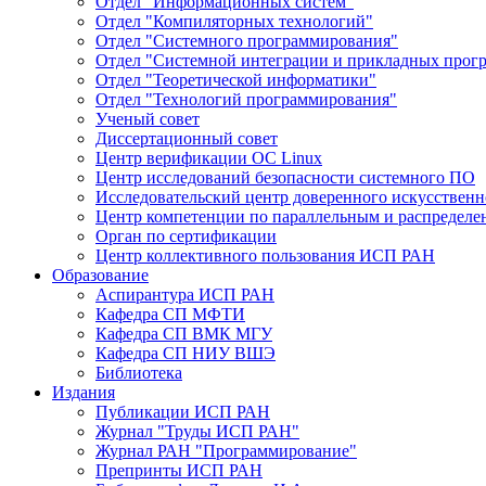
Отдел "Информационных систем"
Отдел "Компиляторных технологий"
Отдел "Системного программирования"
Отдел "Системной интеграции и прикладных прог
Отдел "Теоретической информатики"
Отдел "Технологий программирования"
Ученый совет
Диссертационный совет
Центр верификации ОС Linux
Центр исследований безопасности системного ПО
Исследовательский центр доверенного искусственн
Центр компетенции по параллельным и распредел
Орган по сертификации
Центр коллективного пользования ИСП РАН
Образование
Аспирантура ИСП РАН
Кафедра СП МФТИ
Кафедра СП ВМК МГУ
Кафедра СП НИУ ВШЭ
Библиотека
Издания
Публикации ИСП РАН
Журнал "Труды ИСП РАН"
Журнал РАН "Программирование"
Препринты ИСП РАН