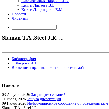
Библиография Лаврова И.А.
Книги Липаева В.В.
Книги Лаврищевой Е.М.
Новости
Лицензии
Slaman T.A.,Steel J.R. ...
Библиография
О Лаврове И.А.
Введение и правила пользования системой
Новости
03
Августа, 2026
Защита диссертаций
11
Июля, 2026
Защита диссертаций
09
Июня, 2026
Информационное сообщение о проведении кругл
Slaman T.A., Steel J.R.