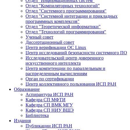
Отдел "Информационных систем"
Отдел "Компиляторных технологий"
Отдел "Системного программирования"
Отдел "Системной интеграции и прикладных
программных комплексов"
Отдел "Теоретической информатики"
Отдел "Технологий программирования"
Ученый совет
Диссертационный совет
Центр верификации ОС Linux
Центр исследований безопасности системного ПО
Исследовательский центр доверенного
искусственного интеллекта
Центр компетенции по параллельным и
распределенным вычислениям
Орган по сертификации
Центр коллективного пользования ИСП РАН
Образование
Аспирантура ИСП РАН
Кафедра СП МФТИ
Кафедра СП ВМК МГУ
Кафедра СП НИУ ВШЭ
Библиотека
Издания
Публикации ИСП РАН