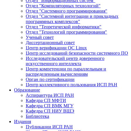
Отдел "Информационных систем"
Отдел "Компиляторных технологий"
Отдел "Системного программирования"
Отдел "Системной интеграции и прикладных
программных комплексов"
Отдел "Теоретической информатики"
Отдел "Технологий программирования"
Ученый совет
Диссертационный совет
Центр верификации ОС Linux
Центр исследований безопасности системного ПО
Исследовательский центр доверенного
искусственного интеллекта
Центр компетенции по параллельным и
распределенным вычислениям
Орган по сертификации
Центр коллективного пользования ИСП РАН
Образование
Аспирантура ИСП РАН
Кафедра СП МФТИ
Кафедра СП ВМК МГУ
Кафедра СП НИУ ВШЭ
Библиотека
Издания
Публикации ИСП РАН