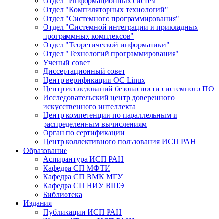
Отдел "Информационных систем"
Отдел "Компиляторных технологий"
Отдел "Системного программирования"
Отдел "Системной интеграции и прикладных
программных комплексов"
Отдел "Теоретической информатики"
Отдел "Технологий программирования"
Ученый совет
Диссертационный совет
Центр верификации ОС Linux
Центр исследований безопасности системного ПО
Исследовательский центр доверенного
искусственного интеллекта
Центр компетенции по параллельным и
распределенным вычислениям
Орган по сертификации
Центр коллективного пользования ИСП РАН
Образование
Аспирантура ИСП РАН
Кафедра СП МФТИ
Кафедра СП ВМК МГУ
Кафедра СП НИУ ВШЭ
Библиотека
Издания
Публикации ИСП РАН