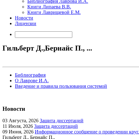
Библиография Лаврова И.А.
Книги Липаева В.В.
Книги Лаврищевой Е.М.
Новости
Лицензии
Гильберт Д.,Бернайс П., ...
Библиография
О Лаврове И.А.
Введение и правила пользования системой
Новости
03
Августа, 2026
Защита диссертаций
11
Июля, 2026
Защита диссертаций
09
Июня, 2026
Информационное сообщение о проведении кругл
Гильберт Д., Бернайс П.,