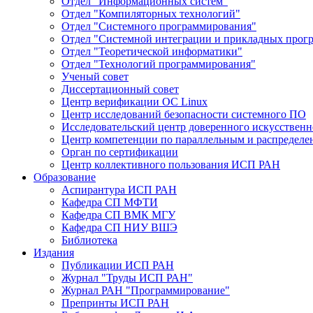
Отдел "Информационных систем"
Отдел "Компиляторных технологий"
Отдел "Системного программирования"
Отдел "Системной интеграции и прикладных прог
Отдел "Теоретической информатики"
Отдел "Технологий программирования"
Ученый совет
Диссертационный совет
Центр верификации ОС Linux
Центр исследований безопасности системного ПО
Исследовательский центр доверенного искусственн
Центр компетенции по параллельным и распредел
Орган по сертификации
Центр коллективного пользования ИСП РАН
Образование
Аспирантура ИСП РАН
Кафедра СП МФТИ
Кафедра СП ВМК МГУ
Кафедра СП НИУ ВШЭ
Библиотека
Издания
Публикации ИСП РАН
Журнал "Труды ИСП РАН"
Журнал РАН "Программирование"
Препринты ИСП РАН