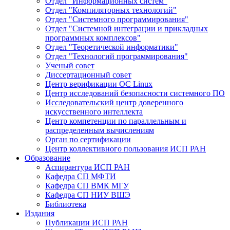
Отдел "Информационных систем"
Отдел "Компиляторных технологий"
Отдел "Системного программирования"
Отдел "Системной интеграции и прикладных
программных комплексов"
Отдел "Теоретической информатики"
Отдел "Технологий программирования"
Ученый совет
Диссертационный совет
Центр верификации ОС Linux
Центр исследований безопасности системного ПО
Исследовательский центр доверенного
искусственного интеллекта
Центр компетенции по параллельным и
распределенным вычислениям
Орган по сертификации
Центр коллективного пользования ИСП РАН
Образование
Аспирантура ИСП РАН
Кафедра СП МФТИ
Кафедра СП ВМК МГУ
Кафедра СП НИУ ВШЭ
Библиотека
Издания
Публикации ИСП РАН