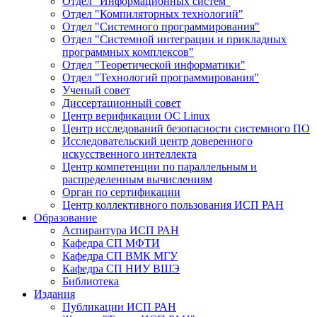
Отдел "Информационных систем"
Отдел "Компиляторных технологий"
Отдел "Системного программирования"
Отдел "Системной интеграции и прикладных
программных комплексов"
Отдел "Теоретической информатики"
Отдел "Технологий программирования"
Ученый совет
Диссертационный совет
Центр верификации ОС Linux
Центр исследований безопасности системного ПО
Исследовательский центр доверенного
искусственного интеллекта
Центр компетенции по параллельным и
распределенным вычислениям
Орган по сертификации
Центр коллективного пользования ИСП РАН
Образование
Аспирантура ИСП РАН
Кафедра СП МФТИ
Кафедра СП ВМК МГУ
Кафедра СП НИУ ВШЭ
Библиотека
Издания
Публикации ИСП РАН