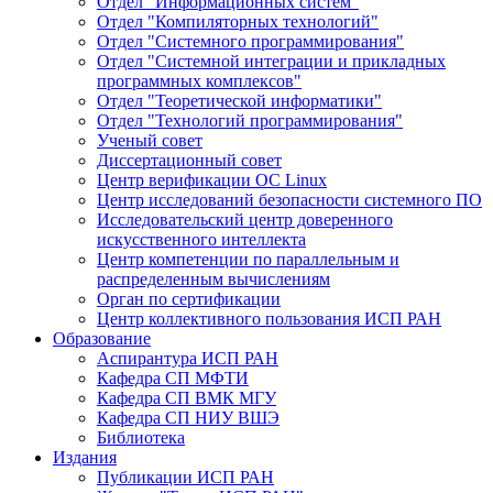
Отдел "Информационных систем"
Отдел "Компиляторных технологий"
Отдел "Системного программирования"
Отдел "Системной интеграции и прикладных
программных комплексов"
Отдел "Теоретической информатики"
Отдел "Технологий программирования"
Ученый совет
Диссертационный совет
Центр верификации ОС Linux
Центр исследований безопасности системного ПО
Исследовательский центр доверенного
искусственного интеллекта
Центр компетенции по параллельным и
распределенным вычислениям
Орган по сертификации
Центр коллективного пользования ИСП РАН
Образование
Аспирантура ИСП РАН
Кафедра СП МФТИ
Кафедра СП ВМК МГУ
Кафедра СП НИУ ВШЭ
Библиотека
Издания
Публикации ИСП РАН