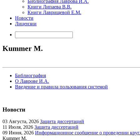
Библиография Лаврова И.А.
Книги Липаева В.В.
Книги Лаврищевой Е.М.
Новости
Лицензии
Kummer M.
Библиография
О Лаврове И.А.
Введение и правила пользования системой
Новости
03
Августа, 2026
Защита диссертаций
11
Июля, 2026
Защита диссертаций
09
Июня, 2026
Информационное сообщение о проведении кругл
Kummer M.