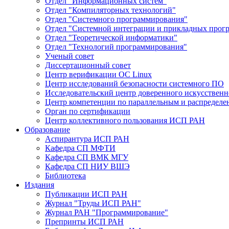
Отдел "Информационных систем"
Отдел "Компиляторных технологий"
Отдел "Системного программирования"
Отдел "Системной интеграции и прикладных прог
Отдел "Теоретической информатики"
Отдел "Технологий программирования"
Ученый совет
Диссертационный совет
Центр верификации ОС Linux
Центр исследований безопасности системного ПО
Исследовательский центр доверенного искусственн
Центр компетенции по параллельным и распредел
Орган по сертификации
Центр коллективного пользования ИСП РАН
Образование
Аспирантура ИСП РАН
Кафедра СП МФТИ
Кафедра СП ВМК МГУ
Кафедра СП НИУ ВШЭ
Библиотека
Издания
Публикации ИСП РАН
Журнал "Труды ИСП РАН"
Журнал РАН "Программирование"
Препринты ИСП РАН