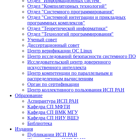
Отдел "Информационных систем"
Отдел "Компиляторных технологий"
Отдел "Системного программирования"
Отдел "Системной интеграции и прикладных
программных комплексов"
Отдел "Теоретической информатики"
Отдел "Технологий программирования"
Ученый совет
Диссертационный совет
Центр верификации ОС Linux
Центр исследований безопасности системного ПО
Исследовательский центр доверенного
искусственного интеллекта
Центр компетенции по параллельным и
распределенным вычислениям
Орган по сертификации
Центр коллективного пользования ИСП РАН
Образование
Аспирантура ИСП РАН
Кафедра СП МФТИ
Кафедра СП ВМК МГУ
Кафедра СП НИУ ВШЭ
Библиотека
Издания
Публикации ИСП РАН