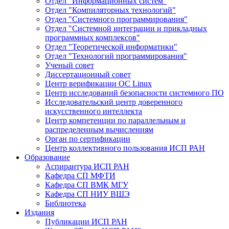
Отдел "Информационных систем"
Отдел "Компиляторных технологий"
Отдел "Системного программирования"
Отдел "Системной интеграции и прикладных
программных комплексов"
Отдел "Теоретической информатики"
Отдел "Технологий программирования"
Ученый совет
Диссертационный совет
Центр верификации ОС Linux
Центр исследований безопасности системного ПО
Исследовательский центр доверенного
искусственного интеллекта
Центр компетенции по параллельным и
распределенным вычислениям
Орган по сертификации
Центр коллективного пользования ИСП РАН
Образование
Аспирантура ИСП РАН
Кафедра СП МФТИ
Кафедра СП ВМК МГУ
Кафедра СП НИУ ВШЭ
Библиотека
Издания
Публикации ИСП РАН