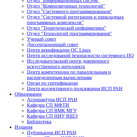
Отдел "Информационных систем"
Отдел "Компиляторных технологий"
Отдел "Системного программирования"
Отдел "Системной интеграции и прикладных
программных комплексов"
Отдел "Теоретической информатики"
Отдел "Технологий программирования"
Ученый совет
Диссертационный совет
Центр верификации ОС Linux
Центр исследований безопасности системного ПО
Исследовательский центр доверенного
искусственного интеллекта
Центр компетенции по параллельным и
распределенным вычислениям
Орган по сертификации
Центр коллективного пользования ИСП РАН
Образование
Аспирантура ИСП РАН
Кафедра СП МФТИ
Кафедра СП ВМК МГУ
Кафедра СП НИУ ВШЭ
Библиотека
Издания
Публикации ИСП РАН