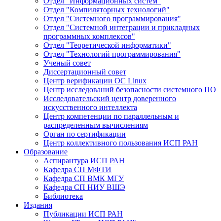
Отдел "Информационных систем"
Отдел "Компиляторных технологий"
Отдел "Системного программирования"
Отдел "Системной интеграции и прикладных
программных комплексов"
Отдел "Теоретической информатики"
Отдел "Технологий программирования"
Ученый совет
Диссертационный совет
Центр верификации ОС Linux
Центр исследований безопасности системного ПО
Исследовательский центр доверенного
искусственного интеллекта
Центр компетенции по параллельным и
распределенным вычислениям
Орган по сертификации
Центр коллективного пользования ИСП РАН
Образование
Аспирантура ИСП РАН
Кафедра СП МФТИ
Кафедра СП ВМК МГУ
Кафедра СП НИУ ВШЭ
Библиотека
Издания
Публикации ИСП РАН