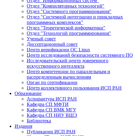
Отдел "Информационных систем"
Отдел "Компиляторных технологий"
Отдел "Системного программирования"
Отдел "Системной интеграции и прикладных
программных комплексов"
Отдел "Теоретической информатики"
Отдел "Технологий программирования"
Ученый совет
Диссертационный совет
Центр верификации ОС Linux
Центр исследований безопасности системного ПО
Исследовательский центр доверенного
искусственного интеллекта
Центр компетенции по параллельным и
распределенным вычислениям
Орган по сертификации
Центр коллективного пользования ИСП РАН
Образование
Аспирантура ИСП РАН
Кафедра СП МФТИ
Кафедра СП ВМК МГУ
Кафедра СП НИУ ВШЭ
Библиотека
Издания
Публикации ИСП РАН