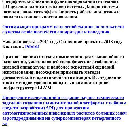
специфических знаний о функционировании системного
ПО целевой вычислительной системы. Данная система
позволит повысить эффективность работы аналитика и
повысить точность восстановления.
Оптимизация программ на целевой машине пользователя
с учетом особенностей его аппаратуры и поведения.
Начало проекта – 2011 год. Окончание проекта - 2013 год.
Заказчик -
РФФИ
.
При построении системы компиляции для языков общего
назначения, учитывающей специфические особенности
целевой аппаратуры и наиболее вероятный сценарий
использования, необходимо применять методы
динамической и адаптивной оптимизации. Исследование
таких методов удобно проводить в компиляторной
инфраструктуре LLVM.
Проведение исследований и создание научно-технического
задела по созданию вычислительной платформы с набором
средств разработки (API) для проведения
автоматизированных инженерных расчетов больших задач
аэрогидродинамики на суперкомпьютерах петафлопного
кл