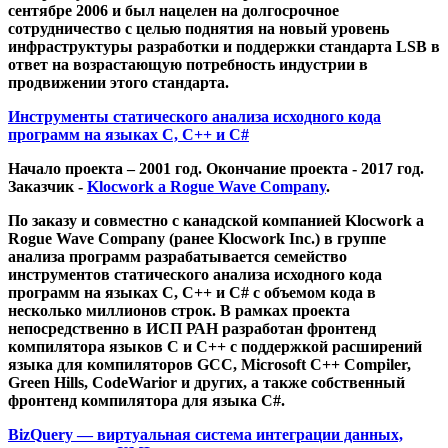
сентябре 2006 и был нацелен на долгосрочное
сотрудничество с целью поднятия на новый уровень
инфраструктуры разработки и поддержки стандарта LSB в
ответ на возрастающую потребность индустрии в
продвижении этого стандарта.
Инструменты статического анализа исходного кода
программ на языках C, C++ и C#
Начало проекта – 2001 год. Окончание проекта - 2017 год.
Заказчик -
Klocwork a Rogue Wave Company
.
По заказу и совместно с канадской компанией Klocwork a
Rogue Wave Company (ранее Klocwork Inc.) в группе
анализа программ разрабатывается семейство
инструментов статического анализа исходного кода
программ на языках C, C++ и C# с объемом кода в
несколько миллионов строк. В рамках проекта
непосредственно в ИСП РАН разработан фронтенд
компилятора языков C и C++ с поддержкой расширений
языка для компиляторов GCC, Microsoft C++ Compiler,
Green Hills, CodeWarior и других, а также собственный
фронтенд компилятора для языка C#.
BizQuery — виртуальная система интеграции данных,