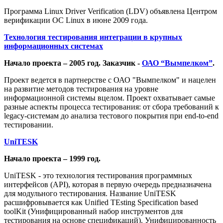
Программа Linux Driver Verification (LDV) объявлена Центром
верификации ОС Linux в июне 2009 года.
Технология тестирования интеграции в крупных
информационных системах
Начало проекта – 2005 год. Заказчик -
ОАО “Вымпелком”
.
Проект ведется в партнерстве с ОАО "Вымпелком" и нацелен
на развитие методов тестирования на уровне
информационной системы вцелом. Проект охватывает самые
разные аспекты процесса тестирования: от сбора требований к
legacy-системам до анализа тестового покрытия при end-to-end
тестировании.
UniTESK
Начало проекта – 1999 год.
UniTESK - это технология тестирования программных
интерфейсов (API), которая в первую очередь предназначена
для модульного тестирования. Название UniTESK
расшифровывается как Unified TEsting Specification based
toolKit (Унифицированный набор инструментов для
тестирования на основе спецификаций). Унифицированность