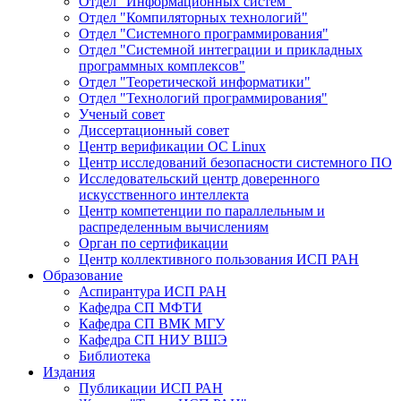
Отдел "Информационных систем"
Отдел "Компиляторных технологий"
Отдел "Системного программирования"
Отдел "Системной интеграции и прикладных
программных комплексов"
Отдел "Теоретической информатики"
Отдел "Технологий программирования"
Ученый совет
Диссертационный совет
Центр верификации ОС Linux
Центр исследований безопасности системного ПО
Исследовательский центр доверенного
искусственного интеллекта
Центр компетенции по параллельным и
распределенным вычислениям
Орган по сертификации
Центр коллективного пользования ИСП РАН
Образование
Аспирантура ИСП РАН
Кафедра СП МФТИ
Кафедра СП ВМК МГУ
Кафедра СП НИУ ВШЭ
Библиотека
Издания
Публикации ИСП РАН