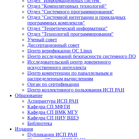
Отдел "Информационных систем"
Отдел "Компиляторных технологий"
Отдел "Системного программирования"
Отдел "Системной интеграции и прикладных
программных комплексов"
Отдел "Теоретической информатики"
Отдел "Технологий программирования"
Ученый совет
Диссертационный совет
Центр верификации ОС Linux
Центр исследований безопасности системного ПО
Исследовательский центр доверенного
искусственного интеллекта
Центр компетенции по параллельным и
распределенным вычислениям
Орган по сертификации
Центр коллективного пользования ИСП РАН
Образование
Аспирантура ИСП РАН
Кафедра СП МФТИ
Кафедра СП ВМК МГУ
Кафедра СП НИУ ВШЭ
Библиотека
Издания
Публикации ИСП РАН