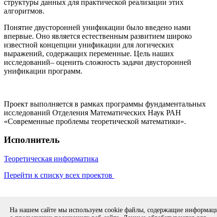
структуры данных для практической реализации этих
алгоритмов.
Понятие двусторонней унификации было введено нами
впервые. Оно является естественным развитием широко
известной концепции унификации для логических
выражений, содержащих переменные. Цель наших
исследований– оценить сложность задачи двусторонней
унификации программ.
Проект выполняется в рамках программы фундаментальных
исследований Отделения Математических Наук РАН
«Современные проблемы теоретической математики».
Исполнитель
Теоретическая информатика
Перейти к списку всех проектов
Copyright © 1994-2026 ИСП РАН. 109004, г. Москва, ул. А.
На нашем сайте мы используем cookie файлы, содержащие информа
Солженицына, дом 25.
Противодействие коррупции
.