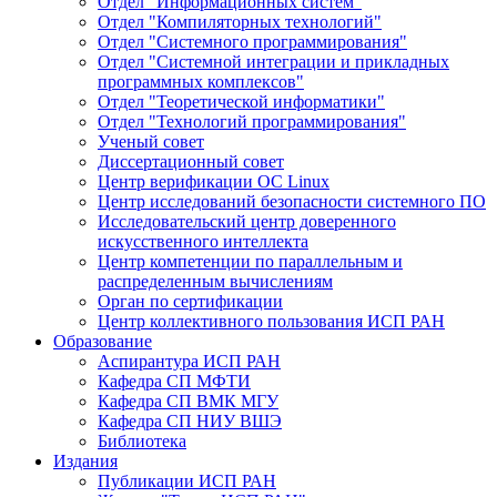
Отдел "Информационных систем"
Отдел "Компиляторных технологий"
Отдел "Системного программирования"
Отдел "Системной интеграции и прикладных
программных комплексов"
Отдел "Теоретической информатики"
Отдел "Технологий программирования"
Ученый совет
Диссертационный совет
Центр верификации ОС Linux
Центр исследований безопасности системного ПО
Исследовательский центр доверенного
искусственного интеллекта
Центр компетенции по параллельным и
распределенным вычислениям
Орган по сертификации
Центр коллективного пользования ИСП РАН
Образование
Аспирантура ИСП РАН
Кафедра СП МФТИ
Кафедра СП ВМК МГУ
Кафедра СП НИУ ВШЭ
Библиотека
Издания
Публикации ИСП РАН