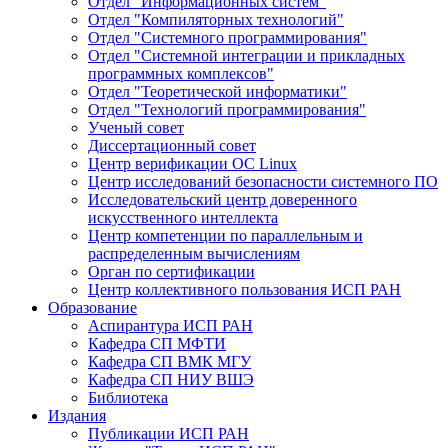
Отдел "Информационных систем"
Отдел "Компиляторных технологий"
Отдел "Системного программирования"
Отдел "Системной интеграции и прикладных
программных комплексов"
Отдел "Теоретической информатики"
Отдел "Технологий программирования"
Ученый совет
Диссертационный совет
Центр верификации ОС Linux
Центр исследований безопасности системного ПО
Исследовательский центр доверенного
искусственного интеллекта
Центр компетенции по параллельным и
распределенным вычислениям
Орган по сертификации
Центр коллективного пользования ИСП РАН
Образование
Аспирантура ИСП РАН
Кафедра СП МФТИ
Кафедра СП ВМК МГУ
Кафедра СП НИУ ВШЭ
Библиотека
Издания
Публикации ИСП РАН