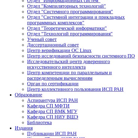
Отдел "Информационных систем"
Отдел "Компиляторных технологий"
Отдел "Системного программирования"
Отдел "Системной интеграции и прикладных
программных комплексов"
Отдел "Теоретической информатики"
Отдел "Технологий программирования"
Ученый совет
Диссертационный совет
Центр верификации ОС Linux
Центр исследований безопасности системного ПО
Исследовательский центр доверенного
искусственного интеллекта
Центр компетенции по параллельным и
распределенным вычислениям
Орган по сертификации
Центр коллективного пользования ИСП РАН
Образование
Аспирантура ИСП РАН
Кафедра СП МФТИ
Кафедра СП ВМК МГУ
Кафедра СП НИУ ВШЭ
Библиотека
Издания
Публикации ИСП РАН