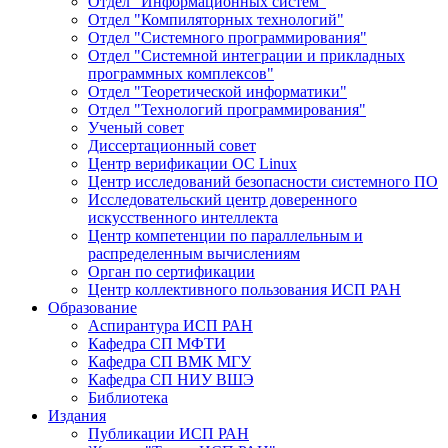
Отдел "Информационных систем"
Отдел "Компиляторных технологий"
Отдел "Системного программирования"
Отдел "Системной интеграции и прикладных
программных комплексов"
Отдел "Теоретической информатики"
Отдел "Технологий программирования"
Ученый совет
Диссертационный совет
Центр верификации ОС Linux
Центр исследований безопасности системного ПО
Исследовательский центр доверенного
искусственного интеллекта
Центр компетенции по параллельным и
распределенным вычислениям
Орган по сертификации
Центр коллективного пользования ИСП РАН
Образование
Аспирантура ИСП РАН
Кафедра СП МФТИ
Кафедра СП ВМК МГУ
Кафедра СП НИУ ВШЭ
Библиотека
Издания
Публикации ИСП РАН