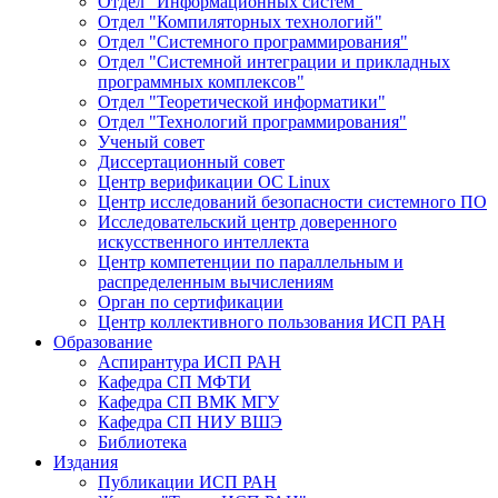
Отдел "Информационных систем"
Отдел "Компиляторных технологий"
Отдел "Системного программирования"
Отдел "Системной интеграции и прикладных
программных комплексов"
Отдел "Теоретической информатики"
Отдел "Технологий программирования"
Ученый совет
Диссертационный совет
Центр верификации ОС Linux
Центр исследований безопасности системного ПО
Исследовательский центр доверенного
искусственного интеллекта
Центр компетенции по параллельным и
распределенным вычислениям
Орган по сертификации
Центр коллективного пользования ИСП РАН
Образование
Аспирантура ИСП РАН
Кафедра СП МФТИ
Кафедра СП ВМК МГУ
Кафедра СП НИУ ВШЭ
Библиотека
Издания
Публикации ИСП РАН