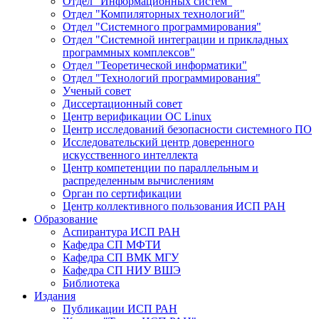
Отдел "Информационных систем"
Отдел "Компиляторных технологий"
Отдел "Системного программирования"
Отдел "Системной интеграции и прикладных
программных комплексов"
Отдел "Теоретической информатики"
Отдел "Технологий программирования"
Ученый совет
Диссертационный совет
Центр верификации ОС Linux
Центр исследований безопасности системного ПО
Исследовательский центр доверенного
искусственного интеллекта
Центр компетенции по параллельным и
распределенным вычислениям
Орган по сертификации
Центр коллективного пользования ИСП РАН
Образование
Аспирантура ИСП РАН
Кафедра СП МФТИ
Кафедра СП ВМК МГУ
Кафедра СП НИУ ВШЭ
Библиотека
Издания
Публикации ИСП РАН