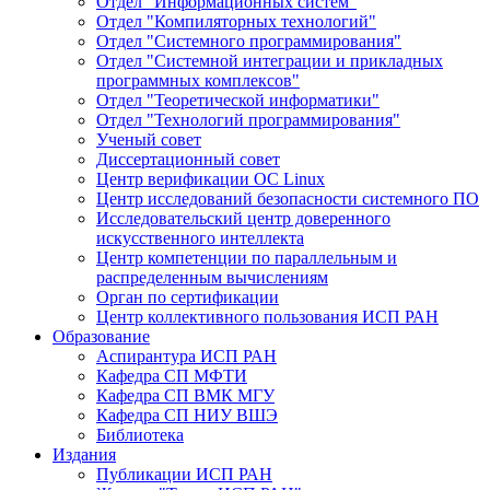
Отдел "Информационных систем"
Отдел "Компиляторных технологий"
Отдел "Системного программирования"
Отдел "Системной интеграции и прикладных
программных комплексов"
Отдел "Теоретической информатики"
Отдел "Технологий программирования"
Ученый совет
Диссертационный совет
Центр верификации ОС Linux
Центр исследований безопасности системного ПО
Исследовательский центр доверенного
искусственного интеллекта
Центр компетенции по параллельным и
распределенным вычислениям
Орган по сертификации
Центр коллективного пользования ИСП РАН
Образование
Аспирантура ИСП РАН
Кафедра СП МФТИ
Кафедра СП ВМК МГУ
Кафедра СП НИУ ВШЭ
Библиотека
Издания
Публикации ИСП РАН