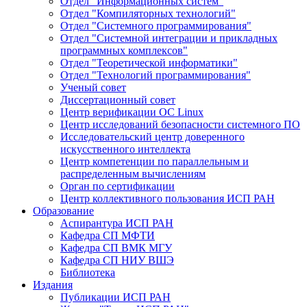
Отдел "Информационных систем"
Отдел "Компиляторных технологий"
Отдел "Системного программирования"
Отдел "Системной интеграции и прикладных
программных комплексов"
Отдел "Теоретической информатики"
Отдел "Технологий программирования"
Ученый совет
Диссертационный совет
Центр верификации ОС Linux
Центр исследований безопасности системного ПО
Исследовательский центр доверенного
искусственного интеллекта
Центр компетенции по параллельным и
распределенным вычислениям
Орган по сертификации
Центр коллективного пользования ИСП РАН
Образование
Аспирантура ИСП РАН
Кафедра СП МФТИ
Кафедра СП ВМК МГУ
Кафедра СП НИУ ВШЭ
Библиотека
Издания
Публикации ИСП РАН