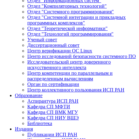
Отдел "Информационных систем"
Отдел "Компиляторных технологий"
Отдел "Системного программирования"
Отдел "Системной интеграции и прикладных
программных комплексов"
Отдел "Теоретической информатики"
Отдел "Технологий программирования"
Ученый совет
Диссертационный совет
Центр верификации ОС Linux
Центр исследований безопасности системного ПО
Исследовательский центр доверенного
искусственного интеллекта
Центр компетенции по параллельным и
распределенным вычислениям
Орган по сертификации
Центр коллективного пользования ИСП РАН
Образование
Аспирантура ИСП РАН
Кафедра СП МФТИ
Кафедра СП ВМК МГУ
Кафедра СП НИУ ВШЭ
Библиотека
Издания
Публикации ИСП РАН