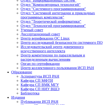
Отдел "Информационных систем"
Отдел "Компиляторных технологий"
Отдел "Системного программирования"
Отдел "Системной интеграции и прикладных
программных комплексов"
Отдел "Теоретической информатики"
Отдел "Технологий программирования"
Ученый совет
Диссертационный совет
Центр верификации ОС Linux
Центр исследований безопасности системного ПО
Исследовательский центр доверенного
искусственного интеллекта
Центр компетенции по параллельным и
распределенным вычислениям
Орган по сертификации
Центр коллективного пользования ИСП РАН
Образование
Аспирантура ИСП РАН
Кафедра СП МФТИ
Кафедра СП ВМК МГУ
Кафедра СП НИУ ВШЭ
Библиотека
Издания
Публикации ИСП РАН