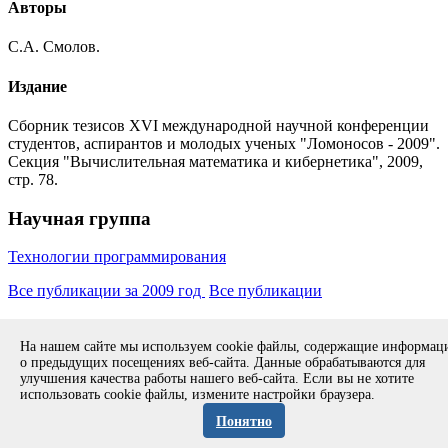
Авторы
С.А. Смолов.
Издание
Сборник тезисов XVI международной научной конференции
студентов, аспирантов и молодых ученых "Ломоносов - 2009".
Секция "Вычислительная математика и кибернетика", 2009,
стр. 78.
Научная группа
Технологии программирования
Все публикации за 2009 год
Все публикации
Copyright © 1994-2026 ИСП РАН. 109004, г. Москва, ул. А.
На нашем сайте мы используем cookie файлы, содержащие информа
Солженицына, дом 25.
Противодействие коррупции
.
о предыдущих посещениях веб-сайта. Данные обрабатываются для
Разработка безопасного программного обеспечения (РБПО)
улучшения качества работы нашего веб-сайта. Если вы не хотите
использовать cookie файлы, измените настройки браузера.
Продолжая использовать наш сайт, вы даете согласие на
обработку файлов cookies и других пользовательских данных,
Понятно
в соответствии с
Политикой конфиденциальности