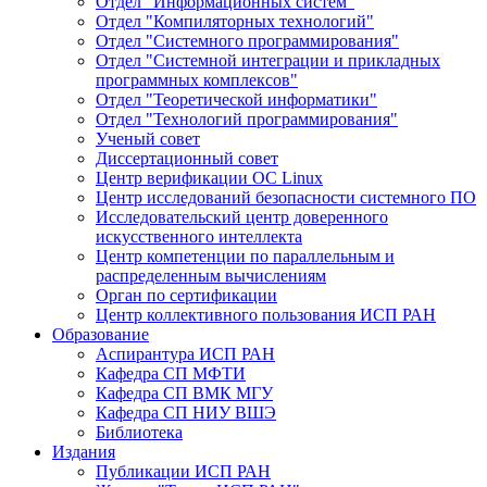
Отдел "Информационных систем"
Отдел "Компиляторных технологий"
Отдел "Системного программирования"
Отдел "Системной интеграции и прикладных
программных комплексов"
Отдел "Теоретической информатики"
Отдел "Технологий программирования"
Ученый совет
Диссертационный совет
Центр верификации ОС Linux
Центр исследований безопасности системного ПО
Исследовательский центр доверенного
искусственного интеллекта
Центр компетенции по параллельным и
распределенным вычислениям
Орган по сертификации
Центр коллективного пользования ИСП РАН
Образование
Аспирантура ИСП РАН
Кафедра СП МФТИ
Кафедра СП ВМК МГУ
Кафедра СП НИУ ВШЭ
Библиотека
Издания
Публикации ИСП РАН