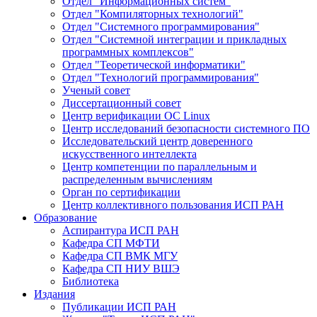
Отдел "Информационных систем"
Отдел "Компиляторных технологий"
Отдел "Системного программирования"
Отдел "Системной интеграции и прикладных
программных комплексов"
Отдел "Теоретической информатики"
Отдел "Технологий программирования"
Ученый совет
Диссертационный совет
Центр верификации ОС Linux
Центр исследований безопасности системного ПО
Исследовательский центр доверенного
искусственного интеллекта
Центр компетенции по параллельным и
распределенным вычислениям
Орган по сертификации
Центр коллективного пользования ИСП РАН
Образование
Аспирантура ИСП РАН
Кафедра СП МФТИ
Кафедра СП ВМК МГУ
Кафедра СП НИУ ВШЭ
Библиотека
Издания
Публикации ИСП РАН