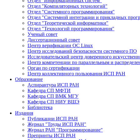
Отдел "Информационных систем"
Отдел "Компиляторных технологий"
Отдел "Системного программирования"
Отдел "Системной интеграции и прикладных прог
Отдел "Теоретической информатики"
Отдел "Технологий программирования"
Ученый совет
Диссертационный совет
Центр верификации ОС Linux
Центр исследований безопасности системного ПО
Исследовательский центр доверенного искусственн
Центр компетенции по параллельным и распредел
Орган по сертификации
Центр коллективного пользования ИСП РАН
Образование
Аспирантура ИСП РАН
Кафедра СП МФТИ
Кафедра СП ВМК МГУ
Кафедра СП НИУ ВШЭ
Библиотека
Издания
Публикации ИСП РАН
Журнал "Труды ИСП РАН"
Журнал РАН "Программирование"
Препринты ИСП РАН