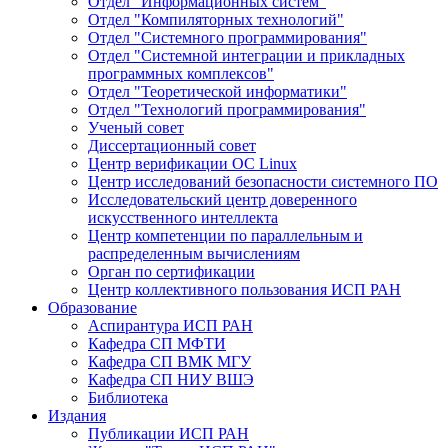
Отдел "Информационных систем"
Отдел "Компиляторных технологий"
Отдел "Системного программирования"
Отдел "Системной интеграции и прикладных
программных комплексов"
Отдел "Теоретической информатики"
Отдел "Технологий программирования"
Ученый совет
Диссертационный совет
Центр верификации ОС Linux
Центр исследований безопасности системного ПО
Исследовательский центр доверенного
искусственного интеллекта
Центр компетенции по параллельным и
распределенным вычислениям
Орган по сертификации
Центр коллективного пользования ИСП РАН
Образование
Аспирантура ИСП РАН
Кафедра СП МФТИ
Кафедра СП ВМК МГУ
Кафедра СП НИУ ВШЭ
Библиотека
Издания
Публикации ИСП РАН