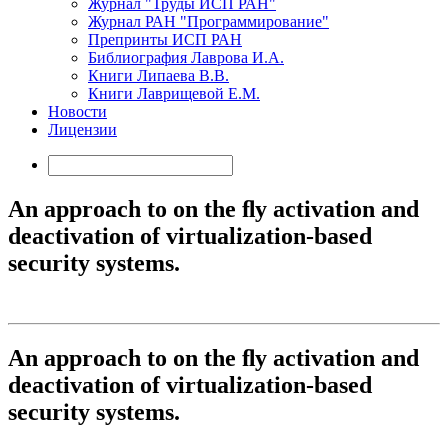
Журнал "Труды ИСП РАН"
Журнал РАН "Программирование"
Препринты ИСП РАН
Библиография Лаврова И.А.
Книги Липаева В.В.
Книги Лаврищевой Е.М.
Новости
Лицензии
An approach to on the ﬂy activation and
deactivation of virtualization-based
security systems.
An approach to on the ﬂy activation and
deactivation of virtualization-based
security systems.