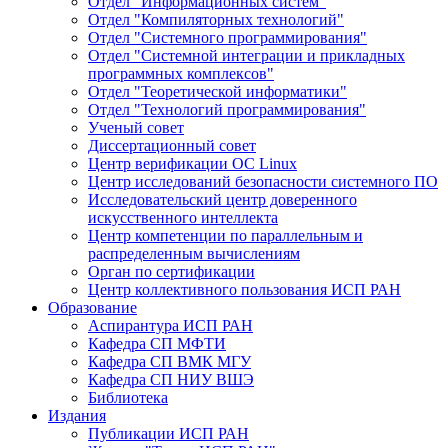
Отдел "Информационных систем"
Отдел "Компиляторных технологий"
Отдел "Системного программирования"
Отдел "Системной интеграции и прикладных
программных комплексов"
Отдел "Теоретической информатики"
Отдел "Технологий программирования"
Ученый совет
Диссертационный совет
Центр верификации ОС Linux
Центр исследований безопасности системного ПО
Исследовательский центр доверенного
искусственного интеллекта
Центр компетенции по параллельным и
распределенным вычислениям
Орган по сертификации
Центр коллективного пользования ИСП РАН
Образование
Аспирантура ИСП РАН
Кафедра СП МФТИ
Кафедра СП ВМК МГУ
Кафедра СП НИУ ВШЭ
Библиотека
Издания
Публикации ИСП РАН