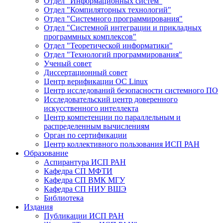
Отдел "Информационных систем"
Отдел "Компиляторных технологий"
Отдел "Системного программирования"
Отдел "Системной интеграции и прикладных
программных комплексов"
Отдел "Теоретической информатики"
Отдел "Технологий программирования"
Ученый совет
Диссертационный совет
Центр верификации ОС Linux
Центр исследований безопасности системного ПО
Исследовательский центр доверенного
искусственного интеллекта
Центр компетенции по параллельным и
распределенным вычислениям
Орган по сертификации
Центр коллективного пользования ИСП РАН
Образование
Аспирантура ИСП РАН
Кафедра СП МФТИ
Кафедра СП ВМК МГУ
Кафедра СП НИУ ВШЭ
Библиотека
Издания
Публикации ИСП РАН