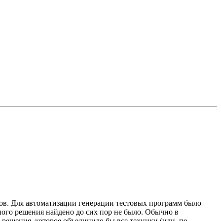
ов. Для автоматизации генерации тестовых программ было
ого решения найдено до сих пор не было. Обычно в
решения, которое объединило бы все техники (или, по