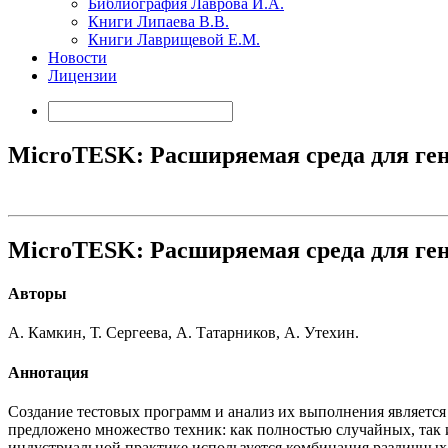
Библиография Лаврова И.А.
Книги Липаева В.В.
Книги Лаврищевой Е.М.
Новости
Лицензии
MicroTESK: Расширяемая среда для ге
MicroTESK: Расширяемая среда для ге
Авторы
А. Камкин, Т. Сергеева, А. Татарников, А. Утехин.
Аннотация
Создание тестовых программ и анализ их выполнения являетс
предложено множество техник: как полностью случайных, так 
индустриальной практике используется комбинация различных 