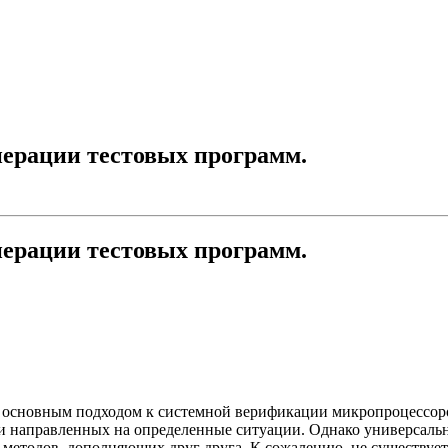
нерации тестовых программ.
нерации тестовых программ.
я основным подходом к системной верификации микропроцессор
и направленных на определенные ситуации. Однако универсальн
методов, дополняющих друг друга. К сожалению, не существует 