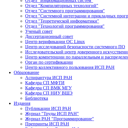
Отдел "Информационных систем"
Отдел "Компиляторных технологий"
Отдел "Системного программирования"
Отдел "Системной интеграции и прикладных прог
Отдел "Теоретической информатики"
Отдел "Технологий программирования"
Ученый совет
Диссертационный совет
Центр верификации ОС Linux
Центр исследований безопасности системного ПО
Исследовательский центр доверенного искусственн
Центр компетенции по параллельным и распредел
Орган по сертификации
Центр коллективного пользования ИСП РАН
Образование
Аспирантура ИСП РАН
Кафедра СП МФТИ
Кафедра СП ВМК МГУ
Кафедра СП НИУ ВШЭ
Библиотека
Издания
Публикации ИСП РАН
Журнал "Труды ИСП РАН"
Журнал РАН "Программирование"
Препринты ИСП РАН