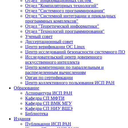
Отдел "Информационных систем"
Отдел "Компиляторных технологий"
Отдел "Системного программирования"
Отдел "Системной интеграции и прикладных
программных комплексов"
Отдел "Теоретической информатики"
Отдел "Технологий программирования"
Ученый совет
Диссертационный совет
Центр верификации ОС Linux
Центр исследований безопасности системного ПО
Исследовательский центр доверенного
искусственного интеллекта
Центр компетенции по параллельным и
распределенным вычислениям
Орган по сертификации
Центр коллективного пользования ИСП РАН
Образование
Аспирантура ИСП РАН
Кафедра СП МФТИ
Кафедра СП ВМК МГУ
Кафедра СП НИУ ВШЭ
Библиотека
Издания
Публикации ИСП РАН