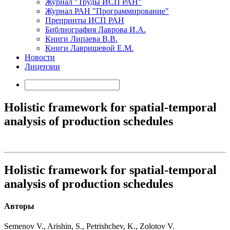
Журнал "Труды ИСП РАН"
Журнал РАН "Программирование"
Препринты ИСП РАН
Библиография Лаврова И.А.
Книги Липаева В.В.
Книги Лаврищевой Е.М.
Новости
Лицензии
Holistic framework for spatial-temporal
analysis of production schedules
Holistic framework for spatial-temporal
analysis of production schedules
Авторы
Semenov V., Arishin, S., Petrishchev, K., Zolotov V.