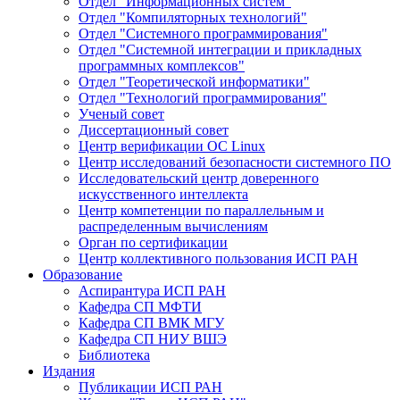
Отдел "Информационных систем"
Отдел "Компиляторных технологий"
Отдел "Системного программирования"
Отдел "Системной интеграции и прикладных
программных комплексов"
Отдел "Теоретической информатики"
Отдел "Технологий программирования"
Ученый совет
Диссертационный совет
Центр верификации ОС Linux
Центр исследований безопасности системного ПО
Исследовательский центр доверенного
искусственного интеллекта
Центр компетенции по параллельным и
распределенным вычислениям
Орган по сертификации
Центр коллективного пользования ИСП РАН
Образование
Аспирантура ИСП РАН
Кафедра СП МФТИ
Кафедра СП ВМК МГУ
Кафедра СП НИУ ВШЭ
Библиотека
Издания
Публикации ИСП РАН