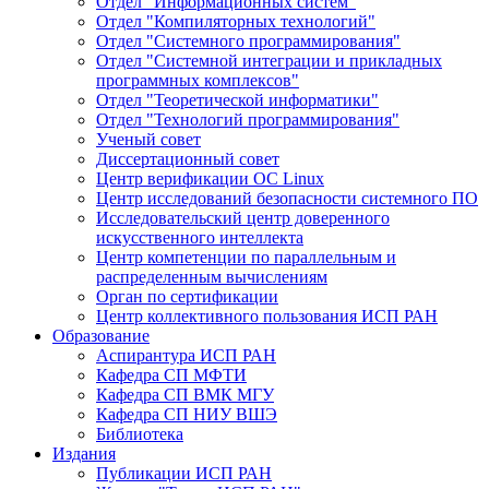
Отдел "Информационных систем"
Отдел "Компиляторных технологий"
Отдел "Системного программирования"
Отдел "Системной интеграции и прикладных
программных комплексов"
Отдел "Теоретической информатики"
Отдел "Технологий программирования"
Ученый совет
Диссертационный совет
Центр верификации ОС Linux
Центр исследований безопасности системного ПО
Исследовательский центр доверенного
искусственного интеллекта
Центр компетенции по параллельным и
распределенным вычислениям
Орган по сертификации
Центр коллективного пользования ИСП РАН
Образование
Аспирантура ИСП РАН
Кафедра СП МФТИ
Кафедра СП ВМК МГУ
Кафедра СП НИУ ВШЭ
Библиотека
Издания
Публикации ИСП РАН